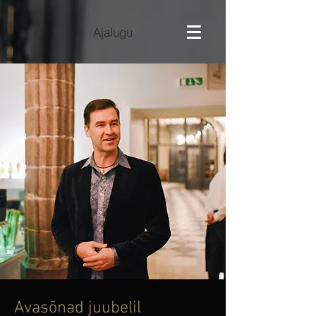
Ajalugu
Avasõnad juubelil