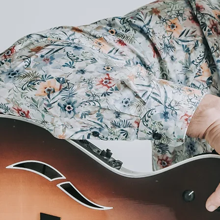
Esinen nii kitarri saatel trubaduurina, 
meeleolukat kontsertprogrammi pakku
solistina erinevates koosseisudes ta
tehes. Oma meelelahutaja kontole saan
pulmaisa ameti.