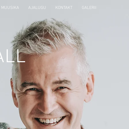
MUUSIKA
AJALUGU
KONTAKT
GALERII
ALL