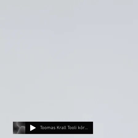
Toomas Krall Tooli kõrval tool