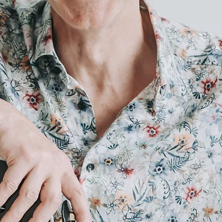
klaverisaatjaga
des kui ka
ntsumuusikat
 lisada ka