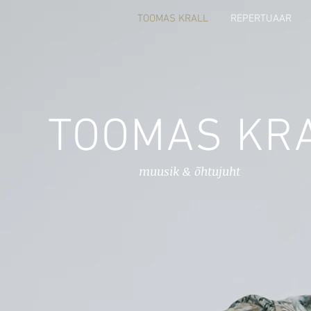
TOOMAS KRALL
REPERTUAAR
TOOMAS KR
muusik & õhtujuht